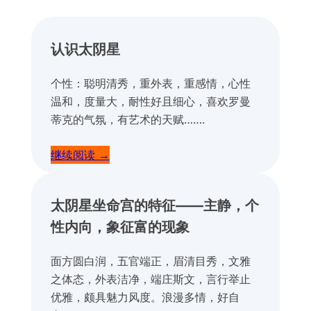
认识太阴星
个性：聪明清秀，重外表，重感情，心性
温和，度量大，耐性好且细心，喜欢罗曼
蒂克的气氛，有艺术的天赋…….
继续阅读 →
太阴星坐命宫的特征——主静，个
性内向，象征富的现象
面方圆白润，五官端正，眉清目秀，文雅
之体态，外表洁净，端庄斯文，言行举止
优雅，颇具魅力风度。浪漫多情，好自