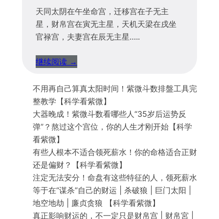
天同太阴在午坐命宫，迁移宫在子无主
星，财帛宫在寅无主星，天机天梁在戌坐
官禄宫，夫妻宫在辰无主星…..
继续阅读 →
不用再自己算真太阳时间！紫微斗数排盤工具完
整教学【科学看紫微】
大器晚成！紫微斗数看哪些人“35岁后运势反
弹”？熬过这个宫位，你的人生才刚开始【科学
看紫微】
有些人根本不适合领死薪水！你的命格适合正财
还是偏财？【科学看紫微】
注定无法安分！命盘有这些特征的人，领死薪水
等于在“谋杀”自己的财运 | 杀破狼 | 巨门太阳 |
地空地劫 | 廉贞贪狼 【科学看紫微】
真正影响财运的，不一定只是财帛宫 | 财帛宮 |