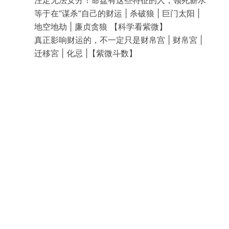
注定无法安分！命盘有这些特征的人，领死薪水
等于在“谋杀”自己的财运 | 杀破狼 | 巨门太阳 |
地空地劫 | 廉贞贪狼 【科学看紫微】
真正影响财运的，不一定只是财帛宫 | 财帛宮 |
迁移宮 | 化忌 |【紫微斗数】