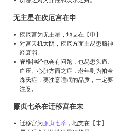
所赚之财为异性和娱乐之财。
无主星在疾厄宫在申
疾厄宫为无主星，地支在【申】
对宫天机太阴，疾厄方面主易患脑神
经衰弱。
脊椎神经也会有问题，也易患头痛、
血压、心脏方面之症，老年则为帕金
森氏症，要注意睡眠的品质，一定要
注意。
廉贞七杀在迁移宫在未
迁移宫为
廉贞
七杀
，地支在【未】