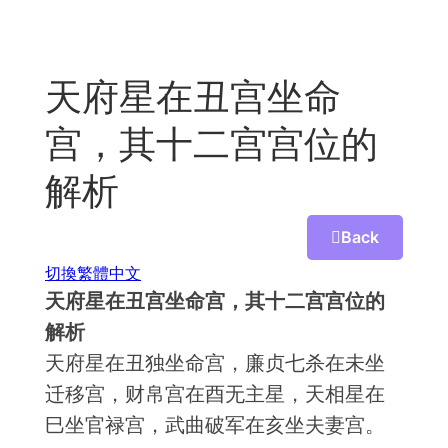
Skip
to
content
天府星在丑宫坐命
宫，其十二宫宫位的
解析
Back
切換繁體中文
天府星在丑宫坐命宫，其十二宫宫位的
解析
天府星在丑独坐命宫，廉贞七杀在未坐
迁移宫，财帛宫在酉无主星，天相星在
巳坐官禄宫，武曲破军在亥坐夫妻宫。