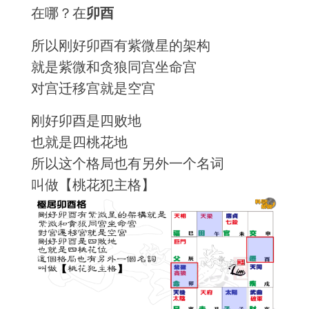
在哪？在
卯酉
所以刚好卯酉有紫微星的架构
就是紫微和贪狼同宫坐命宫
对宫迁移宫就是空宫
刚好卯酉是四败地
也就是四桃花地
所以这个格局也有另外一个名词
叫做【桃花犯主格】