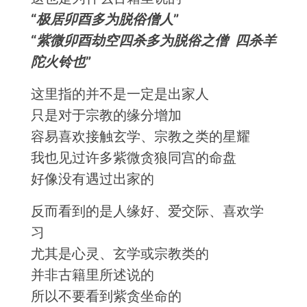
“极居卯酉多为脱俗僧人”
“紫微卯酉劫空四杀多为脱俗之僧 四杀羊
陀火铃也”
这里指的并不是一定是出家人
只是对于宗教的缘分增加
容易喜欢接触玄学、宗教之类的星耀
我也见过许多紫微贪狼同宫的命盘
好像没有遇过出家的
反而看到的是人缘好、爱交际、喜欢学
习
尤其是心灵、玄学或宗教类的
并非古籍里所述说的
所以不要看到紫贪坐命的