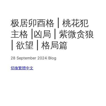
Skip
to
content
极居卯酉格 | 桃花犯
主格 |凶局 | 紫微贪狼
| 欲望 | 格局篇
28 September 2024
/
Blog
切換繁體中文