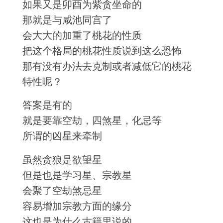
如果又是卯酉为紫贪坐命的
那就是与咸池同宫了
会大大的加重了桃花的性质
把这个格局的桃花性质说到这么恐怖
那有没有办法去克制或者减低它的桃花
特性呢？
答案是有的
就是要靠空劫，四煞星，化忌等
所谓的凶星来牵制
虽然贪狼是欲望星
但是也是学习星、宗教星
会聚了空劫煞忌星
容易增加宗教方面的缘分
这也是为什么古籍里说的