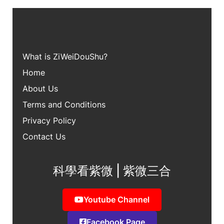
What is ZiWei
DouShu?
Home
About Us
Terms and Conditions
Privacy Policy
Contact Us
科學看紫微 | 紫微三合
Youtube Channel
Facebook Page