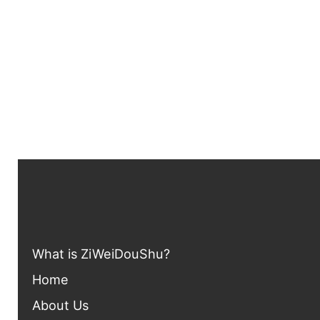
What is ZiWei
DouShu?
Home
About Us